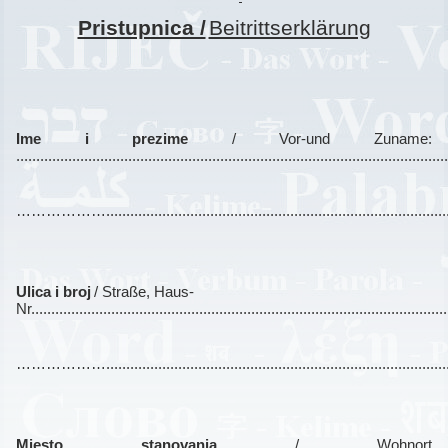
Pristupnica /
Beitrittserklärung
Ime i prezime
/ Vor-und Zuname:
...........................................................................................................
………………..........................................................................................
Ulica i broj
/ Straße, Haus-
Nr........................................................................................................
………………..........................................................................................
Mjesto stanovanja
/ Wohnort