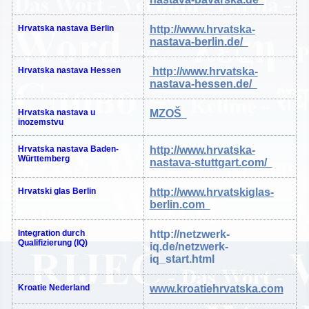
Hrvatska
nastava
Berlin
http://www.hrvatska-
nastava-berlin.de/
Hrvatska
nastava
Hessen
http://www.hrvatska-
nastava-hessen.de/
Hrvatska
nastava
u
MZOŠ
inozemstvu
Hrvatska
nastava
Baden-
http://www.hrvatska-
Württemberg
nastava-stuttgart.com/
Hrvatski
glas Berlin
http://www.hrvatskiglas-
berlin.com
Integration durch
http://netzwerk-
Qualifizierung (IQ)
iq.de/netzwerk-
iq_start.html
Kroatie
Nederland
www.kroatiehrvatska.com