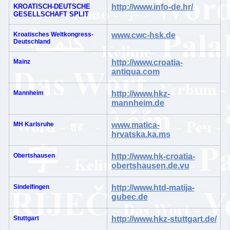
KROATISCH-DEUTSCHE
http://www.info-de.hr/
GESELLSCHAFT SPLIT
Kroatisches Weltkongress-
www.cwc-hsk.de
Deutschland
Mainz
http://www.croatia-
antiqua.com
Mannheim
http://www.hkz-
mannheim.de
MH Karlsruhe
www.matica-
hrvatska.ka.ms
Obertshausen
http://www.hk-croatia-
obertshausen.de.vu
Sindelfingen
http://www.htd-matija-
gubec.de
Stuttgart
http://www.hkz-stuttgart.de/