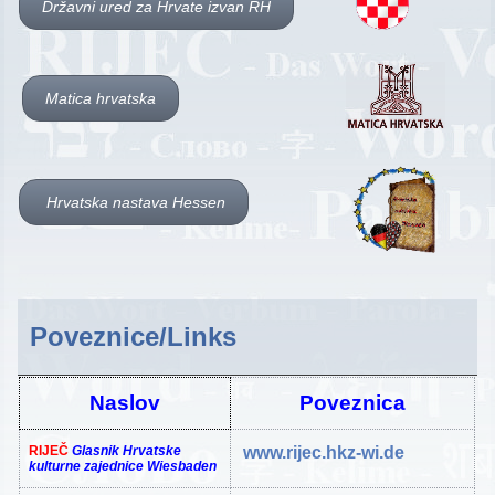
Državni ured za Hrvate izvan RH
Matica hrvatska
Hrvatska nastava Hessen
Poveznice/Links
Naslov
Poveznica
RIJEČ
Glasnik
Hrvatske
www.rijec.hkz-wi.de
kulturne
zajednice
Wiesbaden