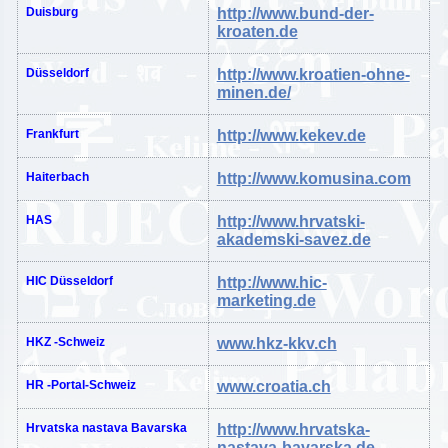
Duisburg
http://www.bund-der-
kroaten.de
Düsseldorf
http://www.kroatien-ohne-
minen.de/
Frankfurt
http://www.kekev.de
Haiterbach
http://www.komusina.com
HAS
http://www.hrvatski-
akademski-savez.de
HIC Düsseldorf
http://www.hic-
marketing.de
HKZ -Schweiz
www.hkz-kkv.ch
HR
-Portal-Schweiz
www.croatia.ch
Hrvatska
nastava
Bavarska
http://www.hrvatska-
nastava-bavarska.de